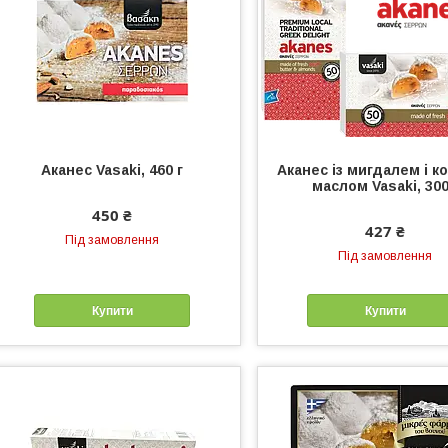
Аканес Vasaki, 460 г
Аканес із мигдалем і к
маслом Vasaki, 300
450 ₴
427 ₴
Під замовлення
Під замовлення
Купити
Купити