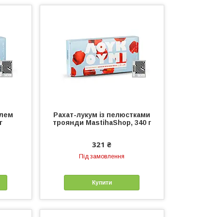
алем
Рахат-лукум із пелюстками
г
троянди MastihaShop, 340 г
321 ₴
Під замовлення
Купити