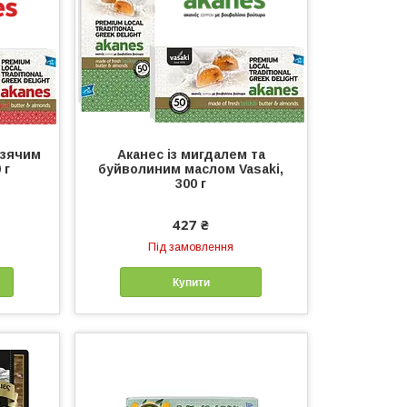
озячим
Аканес із мигдалем та
 г
буйволиним маслом Vasaki,
300 г
427 ₴
Під замовлення
Купити