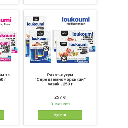
ом та
Рахат-лукум
0 г
"Середземноморський"
Vasaki, 250 г
257 ₴
В наявності
Купити