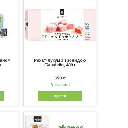
рином
Рахат-лукум з трояндою
г
Γλυκάνθη, 400 г
350 ₴
В наявності
Купити