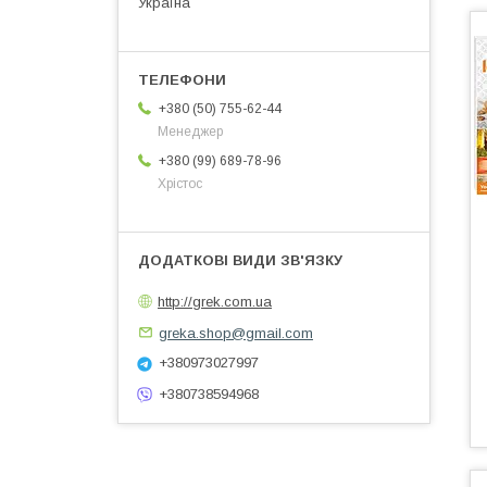
Україна
+380 (50) 755-62-44
Менеджер
+380 (99) 689-78-96
Хрістос
http://grek.com.ua
greka.shop@gmail.com
+380973027997
+380738594968