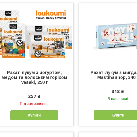
Рахат-лукум з йогуртом,
Рахат-лукум з мигд
медом та волоським горіхом
MastihaShop, 340 
Vasaki, 250 г
318 ₴
257 ₴
В наявності
Під замовлення
Купити
Купити