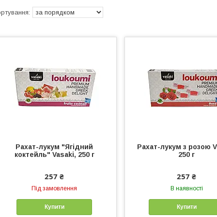
Рахат-лукум "Ягідний
Рахат-лукум з розою V
коктейль" Vasaki, 250 г
250 г
257 ₴
257 ₴
Під замовлення
В наявності
Купити
Купити