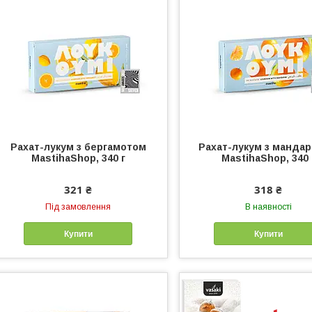
Рахат-лукум з бергамотом
Рахат-лукум з манда
MastihaShop, 340 г
MastihaShop, 340 
321 ₴
318 ₴
Під замовлення
В наявності
Купити
Купити