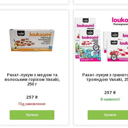
Рахат-лукум з медом та
Рахат-лукум з гранат
волоським горіхом Vasaki,
трояндою Vasaki, 25
250 г
257 ₴
257 ₴
В наявності
Під замовлення
Купити
Купити