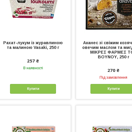
Рахат-лукум із журавлиною
Аканес зі свіжим козя
та малиною Vasaki, 250 г
овечим маслом та ми
ΜΙΚΡΕΣ ΦΑΡΜΕΣ Τ
ΒΟΥΝΟΥ, 250 г
257 ₴
В наявності
270 ₴
Під замовлення
Купити
Купити