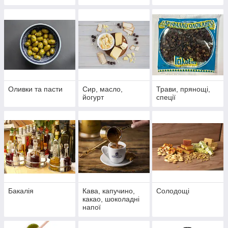
Оливки та пасти
Сир, масло,
Трави, прянощі,
йогурт
спеції
Бакалія
Кава, капучино,
Солодощі
какао, шоколадні
напої