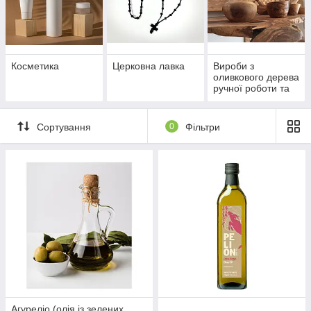
Косметика
Церковна лавка
Вироби з
оливкового дерева
ручної роботи та
сувенірна
продукція
Сортування
0
Фільтри
Агуреліо (олія із зелених