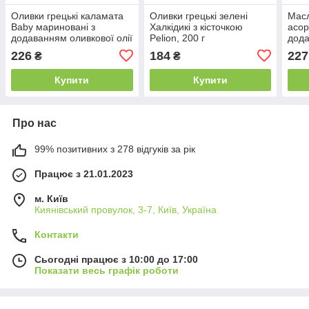
Оливки грецькі каламата
Оливки грецькі зелені
Масл
Baby мариновані з
Халкідикі з кісточкою
асор
додаванням оливкової олії
Pelion, 200 г
дода
Pelion, 145 г
Peli
226
184
227
₴
₴
Купити
Купити
Про нас
99% позитивних з 278 відгуків за рік
Працює з 21.01.2023
м. Київ
Киянівський провулок, 3-7, Київ, Україна
Контакти
Сьогодні працює з 10:00 до 17:00
Показати весь графік роботи