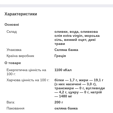
Характеристики
Основні
Склад
оливки, вода, оливкова
олія extra virgin, морська
сіль, винний оцет, дикі
трави
Упаковка
Скляна банка
Країна виробник
Греція
О товаре
Енергетична цінність на
1100 кКал
100 г:
Харчова цінність на 100 г:
білки — 1,7 г, жири — 19,1 г
(з них насичені — 3,0 г),
трансжири — 0 г, вуглеводи
— 4,2 г, цукру — 0 г, натрій
— 1480 мг
Вага:
200 г
Паковання
скляна банка