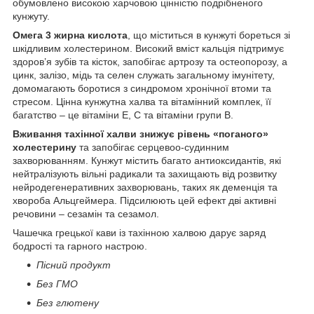
обумовлено високою харчовою цінністю подрібненого
кунжуту.
Омега 3 жирна кислота
, що міститься в кунжуті бореться зі
шкідливим холестерином. Високий вміст кальція підтримує
здоров’я зубів та кісток, запобігає артрозу та остеопорозу, а
цинк, залізо, мідь та селен служать загальному імунітету,
домомагають боротися з синдромом хронічної втоми та
стресом. Цінна кунжутна халва та вітамінний комплек, її
багатство – це вітаміни Е, С та вітаміни групи В.
Вживання тахінної халви знижує рівень «поганого»
холестерину
та запобігає серцевоо-судинним
захворюванням. Кунжут містить багато антиоксидантів, які
нейтралізують вільні радикали та захищають від розвитку
нейродегенеративних захворювань, таких як деменція та
хвороба Альцгеймера. Підсилюють цей ефект дві активні
речовини – сезамін та сезамол.
Чашечка грецької кави із тахінною халвою дарує заряд
бодрості та гарного настрою.
Пісний продукт
Без ГМО
Без глютену