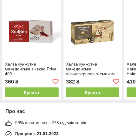
Халва кунжутна
Халва кунжутна
Халв
македонська з какао Priva,
македонська
маке
400 г
цільнозернова зі смаком
Hait
ванілі Haitoglou, 400 г
360
382
410
₴
₴
Купити
Купити
Про нас
99% позитивних з 278 відгуків за рік
Працює з 21.01.2023