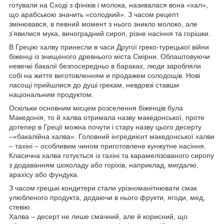
готували на Сході з фініків і молока, називалася вона «хал»,
що арабською значить «солодкий». З часом рецепт
змінювався, в певний момент з нього зникло молоко, але
з’явилися мука, виноградний сироп, різне насіння та горішки.
В Грецію халву принесли в часи Другої греко-турецької війни
біженці із знищеного древнього міста Смірни. Облаштовуючи
невечкі бакалії безпосередньо в бараках, люди заробляли
собі на життя виготовленням и продажем солодощів. Нові
ласощі прийшлися до душі грекам, невдовзі ставши
національним продуктом.
Оскільки основним місцем розселення біженців була
Македонія, то й халва отримала назву македонської, проте
дотепер в Греції можна почути і стару назву цього десерту
–«бакалійна халва». Головний інгредиієнт македонської халви
– тахіні – особливим чином приготовлене кунжутне насіння.
Класична халва готується із тахіні та карамелізованого сиропу
з додаванням шоколаду або горіхів, наприклад, мигдалю,
арахісу або фундука.
З часом грецькі кондитери стали урізноманітнювати смак
улюбленого продукта, додаючи в нього фрукти, ягоди, мед,
стевію.
Халва – десерт не лише смачний, але й корисний, що