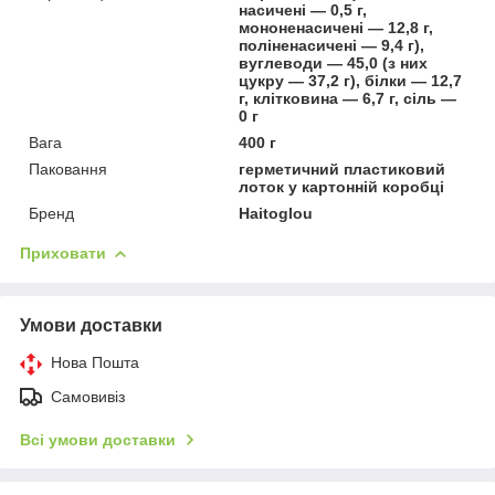
насичені — 0,5 г,
мононенасичені — 12,8 г,
поліненасичені — 9,4 г),
вуглеводи — 45,0 (з них
цукру — 37,2 г), білки — 12,7
г, клітковина — 6,7 г, сіль —
0 г
Вага
400 г
Паковання
герметичний пластиковий
лоток у картонній коробці
Бренд
Haitoglou
Приховати
Умови доставки
Нова Пошта
Самовивіз
Всі умови доставки