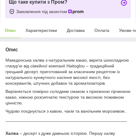
Що таке купити з Пром?
Замовлення під захистом
Опис
Характеристики
Доставка
Оплата
Умови п
Опис
Македонська халва з натуральним какао, вкрита шоколадною
глазур'ю від сімейної компанії Haitoglou – традиційний
грецький десерт, приготований за класичним рецептом із
натурального кунжутного насіння високої якості, без
консервантів, штучних добавок та ароматизаторів.
Вирізняється помірно солодким смаком з приємною гірчинкою
какао, ніжною розсипчатю текстурою та високою поживною
цінністю.
Чудово поєднується з кавою, чаєм та ванільним морозивом..
__________________________________________________
Халва
– десерт з дуже давньою історією. Першу халву