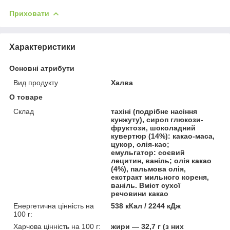
Приховати
Характеристики
Основні атрибути
Вид продукту
Халва
О товаре
Склад
тахіні (подрібне насіння
кунжуту), сироп глюкози-
фруктози, шоколадний
кувертюр (14%): какао-маса,
цукор, олія-као;
емульгатор: соєвий
лецитин, ваніль; олія какао
(4%), пальмова олія,
екстракт мильного кореня,
ваніль. Вміст сухої
речовини какао
Енергетична цінність на
538 кКал / 2244 кДж
100 г:
Харчова цінність на 100 г:
жири — 32,7 г (з них