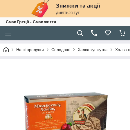
Смак Греції - Смак життя
Наші продукти
Солодощі
Халва кунжутна
Халва к