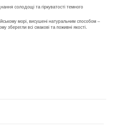
нання солодощі та гіркуватості темного
ейському морі, висушені натуральним способом –
му зберегли всі смакові та поживні якості.