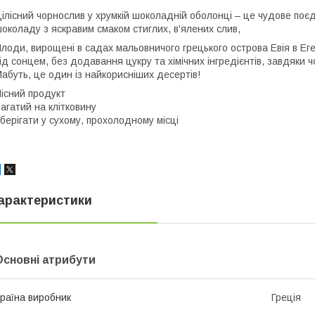
ілісний чорнослив у хрумкій шоколадній оболонці – це чудове поєд
околаду з яскравим смаком стиглих, в'ялених слив,
лоди, вирощені в садах мальовничого грецького острова Евія в Ег
ід сонцем, без додавання цукру та хімічних інгредієнтів, завдяки чо
абуть, це один із найкорисніших десертів!
існий продукт
агатий на клітковину
берігати у сухому, прохолодному місці
арактеристики
Основні атрибути
раїна виробник
Греція