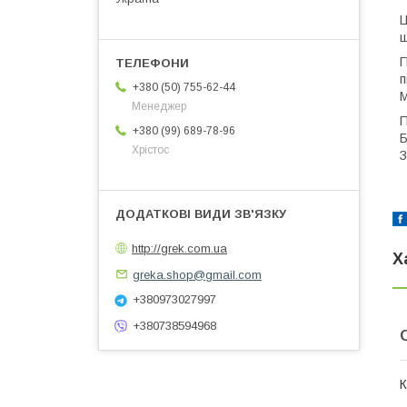
Ц
ш
П
п
+380 (50) 755-62-44
М
Менеджер
П
+380 (99) 689-78-96
Б
Хрістос
З
http://grek.com.ua
Х
greka.shop@gmail.com
+380973027997
+380738594968
К