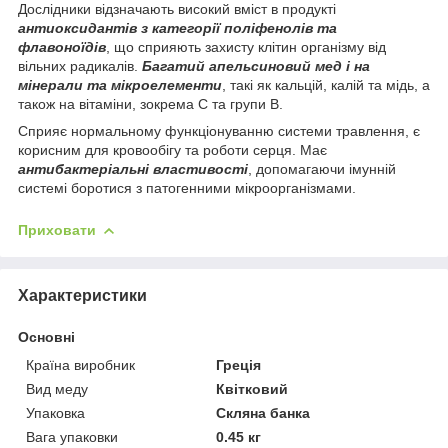
Дослідники відзначають високий вміст в продукті
антиоксидантів з категорії поліфенолів та
флавоноїдів
, що сприяють захисту клітин організму від
вільних радикалів.
Багатий апельсиновий мед і на
мінерали та мікроелементи
, такі як кальцій, калій та мідь, а
також на вітаміни, зокрема С та групи В.
Сприяє нормальному функціонуванню системи травлення, є
корисним для кровообігу та роботи серця. Має
антибактеріальні властивості
, допомагаючи імунній
системі боротися з патогенними мікроорганізмами.
Приховати
Характеристики
Основні
Країна виробник
Греція
Вид меду
Квітковий
Упаковка
Скляна банка
Вага упаковки
0.45 кг