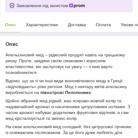
Замовлення під захистом
Опис
Характеристики
Доставка
Оплата
Умови п
Опис
Апельсиновий мед – рідкісний продукт навіть на грецькому
ринку. Проте, завдяки своїм смаковим і корисним
властивостям, він заслуговує на увагу — з ним варто
познайомитися.
Відомо, що за ті чи інші види моноквіткового меду в Греції
«відповідають» різні регіони. Мед з нектару квітів апельсину
виробляється на
півострові Пелопоннес
.
Щойно зібраний мед рідкий, має яскраво-жовтий колір та
надзвичайний аромат із насиченими цитрусовими нотками. З
часом аромат набуває додаткових фруктових відтінків, а сам
мед крісталізується та змінює колір.
На смак апельсиновий мед солодкий, без цитрусової гірчинки,
із освіжаючим післясмаком. За це його дуже люблять діти.