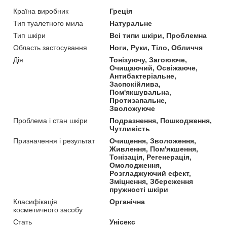
Країна виробник
Греція
Тип туалетного мила
Натуральне
Тип шкіри
Всі типи шкіри, Проблемна
Область застосування
Ноги, Руки, Тіло, Обличчя
Дія
Тонізуючу, Загоююче,
Очищаючий, Освіжаюче,
Антибактеріальне,
Заспокійлива,
Пом'якшувальна,
Протизапальне,
Зволожуюче
Проблема і стан шкіри
Подразнення, Пошкодження,
Чутливість
Призначення і результат
Очищення, Зволоження,
Живлення, Пом'якшення,
Тонізація, Регенерація,
Омолодження,
Розгладжуючий ефект,
Зміцнення, Збереження
пружності шкіри
Класифікація
Органічна
косметичного засобу
Стать
Унісекс