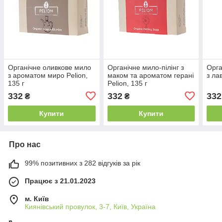
Органічне оливкове мило
Органічне мило-пілінг з
Орга
з ароматом миро Pelion,
маком та ароматом герані
з ла
135 г
Pelion, 135 г
332
332
332
₴
₴
Купити
Купити
Про нас
99% позитивних з 282 відгуків за рік
Працює з 21.01.2023
м. Київ
Киянівський провулок, 3-7, Київ, Україна