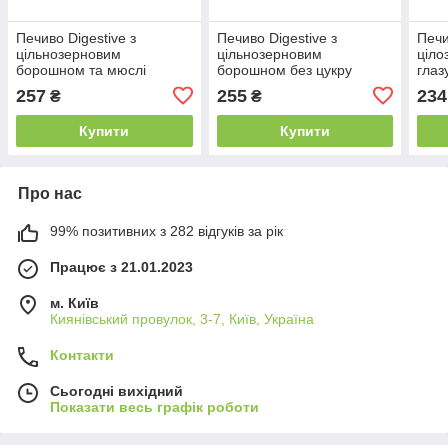
Печиво Digestive з
Печиво Digestive з
Печи
цільнозерновим
цільнозерновим
ціло
борошном та мюслі
борошном без цукру
глаз
(клюква, чорниця та
ΠΑΠΑΔΟΠΟΥΛΟΥ, 250 г
шок
257
255
234
₴
₴
яблуко) Γαλαειασ, 180 г
ΠΑΠ
Купити
Купити
Про нас
99% позитивних з 282 відгуків за рік
Працює з 21.01.2023
м. Київ
Киянівський провулок, 3-7, Київ, Україна
Контакти
Сьогодні вихідний
Показати весь графік роботи