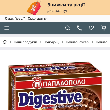
Смак Греції - Смак життя
Наші продукти
Солодощі
Печиво, сухарі
Печиво D