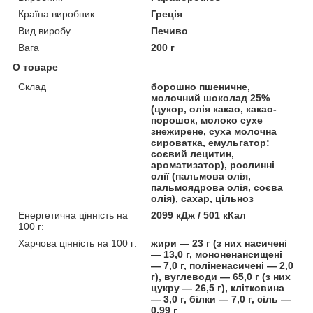
Країна виробник
Греція
Вид виробу
Печиво
Вага
200 г
О товаре
Склад
борошно пшеничне,
молочний шоколад 25%
(цукор, олія какао, какао-
порошок, молоко сухе
знежирене, суха молочна
сироватка, емульгатор:
соєвий лецитин,
ароматизатор), рослинні
олії (пальмова олія,
пальмоядрова олія, соєва
олія), сахар, цільноз
Енергетична цінність на
2099 кДж / 501 кКал
100 г:
Харчова цінність на 100 г:
жири — 23 г (з них насичені
— 13,0 г, мононенансищені
— 7,0 г, поліненасичені — 2,0
г), вуглеводи — 65,0 г (з них
цукру — 26,5 г), клітковина
— 3,0 г, білки — 7,0 г, сіль —
0,99 г