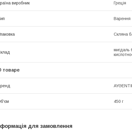
раїна виробник
Греція
ип
Варення
паковка
Скляна б
мигдаль 
Склад
кислотно
О товаре
Бренд
ΑΥΘΕΝΤΙΚ
б'єм
450 г
нформація для замовлення