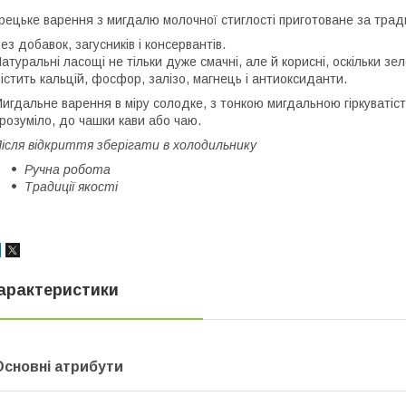
рецьке варення з мигдалю молочної стиглості приготоване за тр
ез добавок, загусників і консервантів.
атуральні ласощі не тільки дуже смачні, але й корисні, оскільки зел
істить кальцій, фосфор, залізо, магнець і антиоксиданти.
игдальне варення в міру солодке, з тонкою мигдальною гіркуватіст
розуміло, до чашки кави або чаю.
ісля відкриття зберігати в холодильнику
Ручна робота
Традиції якості
арактеристики
Основні атрибути