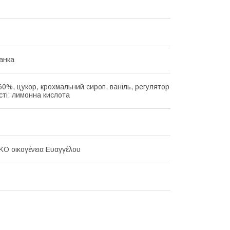
анка
60%, цукор, крохмальний сироп, ваніль, регулятор
сті: лимонна кислота
Ο οικογένεια Ευαγγέλου