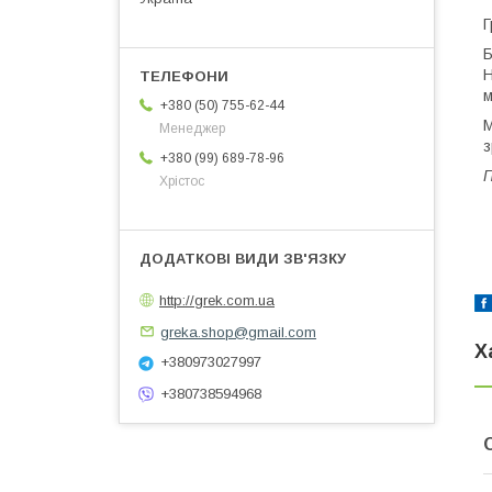
Г
Б
Н
м
+380 (50) 755-62-44
М
Менеджер
з
+380 (99) 689-78-96
П
Хрістос
http://grek.com.ua
greka.shop@gmail.com
Х
+380973027997
+380738594968