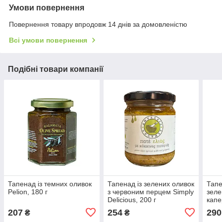
Умови повернення
Повернення товару впродовж 14 днів за домовленістю
Всі умови повернення
Подібні товари компанії
Тапенад із темних оливок
Тапенад із зелених оливок
Тапе
Pelion, 180 г
з червоним перцем Simply
зеле
Delicious, 200 г
капе
Fami
207
254
290
₴
₴