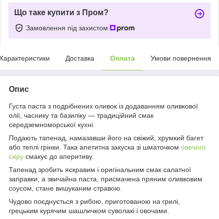
Що таке купити з Пром?
Замовлення під захистом
Характеристики
Доставка
Оплата
Умови повернення
Опис
Густа паста з подрібнених оливок із додаванням оливкової
олії, часнику та базиліку — традиційний смак
середземноморської кухні.
Подають тапенад, намазавши його на свіжий, хрумкий багет
або теплі грінки. Така апетитна закуска зі шматочком
овечого
сиру
смакує до аперитиву.
Тапенад зробить яскравим і оригінальним смак салатної
заправки, а звичайна паста, присмачена пряним оливковим
соусом, стане вишуканим стравою.
Чудово поєднується з рибою, приготованою на грилі,
грецьким курячим шашличком суволакі і овочами.