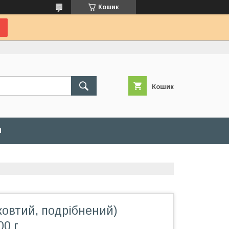
Кошик
Кошик
И
жовтий, подрібнений)
0 г