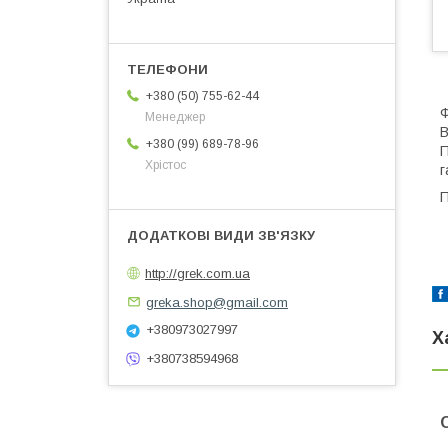
+380 (50) 755-62-44
Ф
Менеджер
В
+380 (99) 689-78-96
П
Хрістос
г
П
http://grek.com.ua
greka.shop@gmail.com
+380973027997
Х
+380738594968