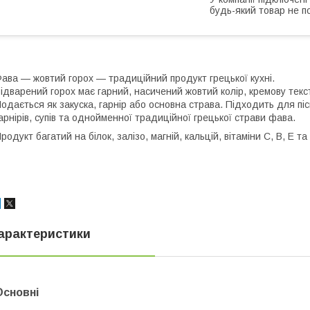
будь-який товар не п
ава — жовтий горох — традиційний продукт грецької кухні.
ідварений горох має гарний, насичений жовтий колір, кремову текс
одається як закуска, гарнір або основна страва. Підходить для пі
арнірів, супів та однойменної традиційної грецької страви фава.
родукт багатий на білок, залізо, магній, кальцій, вітаміни С, В, Е т
арактеристики
Основні