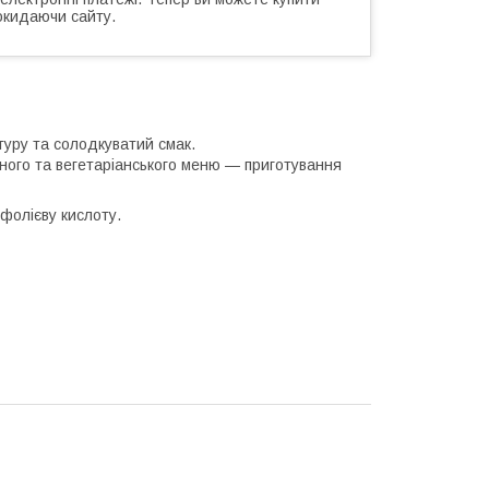
окидаючи сайту.
туру та солодкуватий смак.
сного та вегетаріанського меню — приготування
а фолієву кислоту.