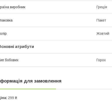
раїна виробник
Греція
паковка
Пакет
олір
Жовтий
Основні атрибути
ип бобових
Горох
нформація для замовлення
іна:
299 ₴