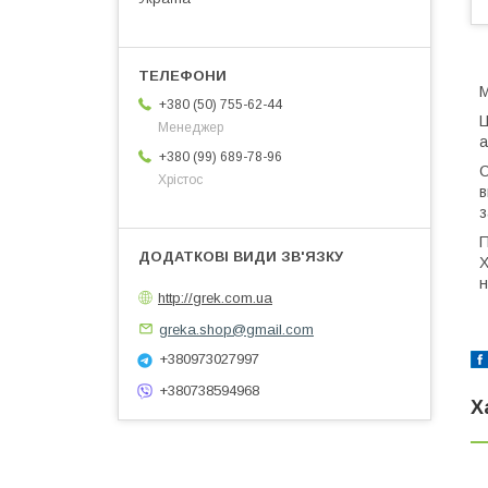
М
+380 (50) 755-62-44
Ц
Менеджер
а
+380 (99) 689-78-96
С
Хрістос
в
з
П
Х
н
http://grek.com.ua
greka.shop@gmail.com
+380973027997
+380738594968
Х