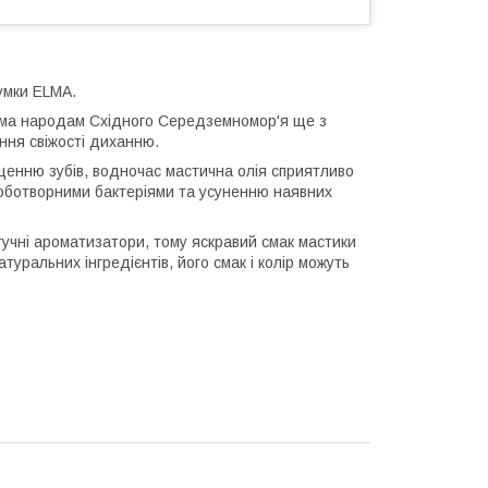
умки ELMA.
дома народам Східного Середземномор'я ще з
ання свіжості диханню.
щенню зубів, водночас мастична олія сприятливо
роботворними бактеріями та усуненню наявних
учні ароматизатори, тому яскравий смак мастики
атуральних інгредієнтів, його смак і колір можуть