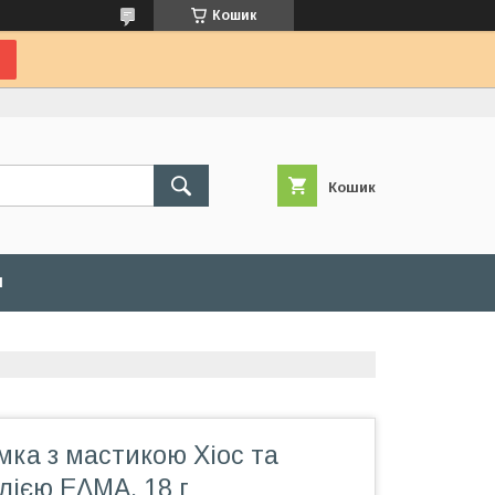
Кошик
Кошик
И
ка з мастикою Хіос та
лією ΕΛΜΑ, 18 г