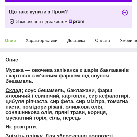
Що таке купити з Пром?
Замовлення під захистом
Опис
Характеристики
Доставка
Оплата
Умови п
Опис
Мусака
— овочева запіканка з шарів баклажанів
і картоплі з м'ясним фаршем під соусом
бешамель.
Склад:
соус бешамель, баклажани, фарш
яловичий і свинячий, картопля, сир кефалотирі,
цибуля ріпчаста, сир фета, сир мізітра, томатна
паста, помідори різані, оливкова олія,
соняшникова олія, пряні трави, кориця,
мускатний горіх, сіль, перець
Як розігріти:
Зніміть плівку. Для збереження вологості