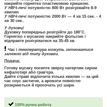
накрийте горнятко пластиковою кришкою.
У НВЧ-печі
потужністю 800 Вт розігрівайте 8-9
хвилин
У НВЧ-печі
потужністю 2000 Вт — 4 хв 15 сек. - 4
хв 30 сек..
У духовці
Духовку попередньо розігрійте до 180˚C.
Горнятко з мусакою накрийте фольгою і
відправте розігріватися на 35-45 хв.
Час і температура можуть змінюватися
залежно від типу духовки.
Подача:
Готову мусаку посипте зверху натертим сиром
кефалотирі або грав'єра.
Дайте страві відпочити кілька хвилин — за цей
час соус застигне, а аромати повністю
розкриються й просочать усі шари.
100% ручна робота