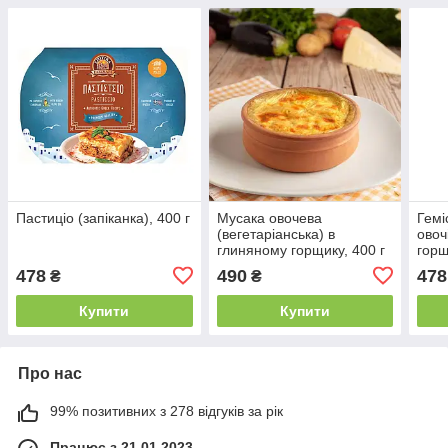
Пастиціо (запіканка), 400 г
Мусака овочева
Гемі
(вегетаріанська) в
овоч
глиняному горщику, 400 г
горщ
478
490
478
₴
₴
Купити
Купити
Про нас
99% позитивних з 278 відгуків за рік
Працює з 21.01.2023