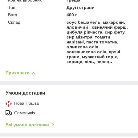
Тип
Другі страви
Вага
400 г
Склад
соус бешамель, макарони,
яловичий і свинячий фарш,
цибуля ріпчаста, сир фету,
сир мізитра, томати
нарізані, паста томатна,
оливкова олія,
соняшникова олія, пряні
трави, мускатний горіх,
кориця, сіль, перець
Приховати
Умови доставки
Нова Пошта
Самовивіз
Всі умови доставки