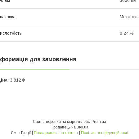
б`єм
3000 мл
паковка
Металева
ислотність
0.24 %
нформація для замовлення
іна:
3 812 ₴
Сайт створений на маркетплейсі
Prom.ua
Продавець на Bigl.ua
Смак Греції |
Поскаржитися на контент
|
Політика конфіденційності