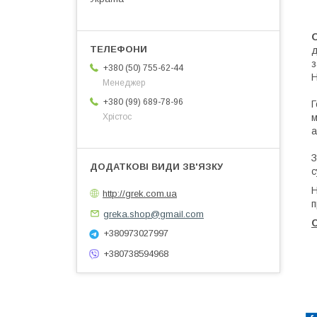
О
д
з
+380 (50) 755-62-44
Н
Менеджер
+380 (99) 689-78-96
Г
м
Хрістос
а
З
с
Н
http://grek.com.ua
п
greka.shop@gmail.com
С
+380973027997
+380738594968