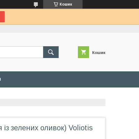
Кошик
Кошик
И
я із зелених оливок) Voliotis