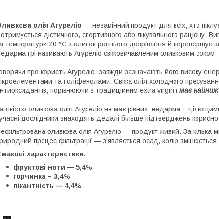
ливкова олія Агуреліо
— незамінний продукт для всіх, хто піклу
отримується дієтичного, спортивного або лікувального раціону. В
а температури 20 °C з оливок раннього дозрівання й перевершує за 
едарма грі називають Агуреліо свіжовичавленим оливковим соком
оворячи про користь Агуреліо, завжди зазначають його високу енерг
ікроелементами та поліфенолами. Свіжа олія холодного пресування,
нтиоксидантів, порівнюючи з традиційним extra virgin і
має найниж
а якістю оливкова олія Агуреліо не має рівних, недарма її цілющи
учасні дослідники знаходять дедалі більше підтверджень корисно
ефільтрована оливкова олія Агуреліо — продукт живий. За кілька мі
риродний процес фільтрації — з'являється осад, колір змінюється 
макові характеристики:
фруктові ноти — 5,4%
горчинка – 3,4%
пікантність — 4,4%