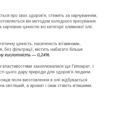
ється про своє здоров'я, стежить за харчуванням,
иготовляється він методом холодного пресування
харчовою цінністю всі категорії оливкової олії.
етичну цінність, насиченість вітамінами,
 без фільтрації, містить набагато більше
чу кислотність — 0,24%
.
ми властивостями захоплювалися ще Гіппократ. І
сті цього дару природи для здоров'я людини.
сяців після виготовлення в олії відбувається
на світліший, а аромат і смак стають м'якшими.