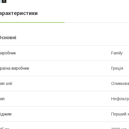
арактеристики
Основні
иробник
Family
раїна виробник
Греція
ип олії
Оливков
ип
Нефільт
іджим
Перший 