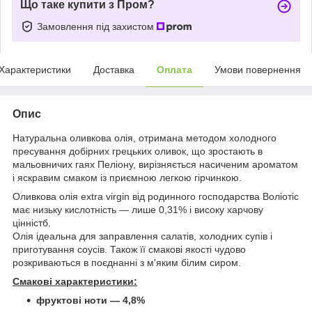
Що таке купити з Пром?
Замовлення під захистом
Характеристики
Доставка
Оплата
Умови повернення
Опис
Натуральна оливкова олія, отримана методом холодного
пресування добірних грецьких оливок, що зростають в
мальовничих гаях Пеліону, вирізняється насиченим ароматом
і яскравим смаком із приємною легкою гірчинкою.
Оливкова олія extra virgin від родинного господарства Воліотіс
має низьку кислотність — лише 0,31% і високу харчову
цінністб.
Олія ідеальна для заправлення салатів, холодних супів і
приготування соусів. Також її смакові якості чудово
розкриваються в поєднанні з м'яким білим сиром.
Смакові характеристики:
фруктові ноти — 4,8%