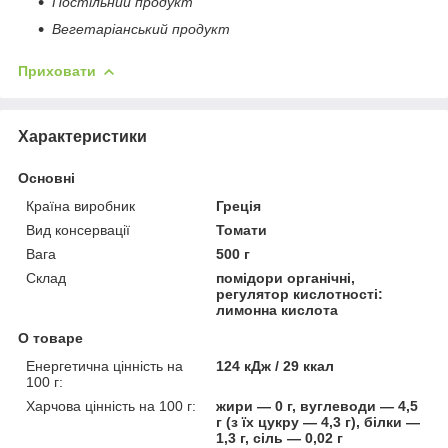
Постільний продукт
Вегетаріанський продукт
Приховати
Характеристики
Основні
Країна виробник
Греція
Вид консервації
Томати
Вага
500 г
Склад
помідори органічні,
регулятор кислотності:
лимонна кислота
О товаре
Енергетична цінність на
124 кДж / 29 ккал
100 г:
Харчова цінність на 100 г:
жири — 0 г, вуглеводи — 4,5
г (з їх цукру — 4,3 г), білки —
1,3 г, сіль — 0,02 г