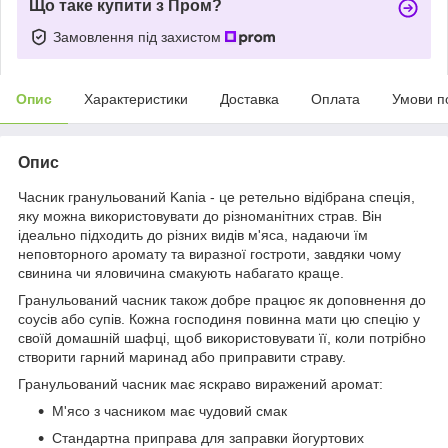
Що таке купити з Пром?
Замовлення під захистом
Опис
Характеристики
Доставка
Оплата
Умови п
Опис
Часник гранульований Kania - це ретельно відібрана спеція,
яку можна використовувати до різноманітних страв. Він
ідеально підходить до різних видів м'яса, надаючи їм
неповторного аромату та виразної гостроти, завдяки чому
свинина чи яловичина смакують набагато краще.
Гранульований часник також добре працює як доповнення до
соусів або супів. Кожна господиня повинна мати цю спецію у
своїй домашній шафці, щоб використовувати її, коли потрібно
створити гарний маринад або приправити страву.
Гранульований часник має яскраво виражений аромат:
М'ясо з часником має чудовий смак
Стандартна приправа для заправки йогуртових