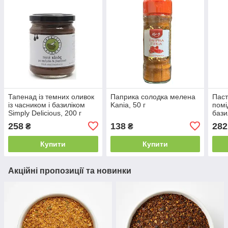
Тапенад із темних оливок
Паприка солодка мелена
Паст
із часником і базиліком
Kania, 50 г
помі
Simply Delicious, 200 г
бази
200 
258
138
282
₴
₴
Купити
Купити
Акційні пропозиції та новинки