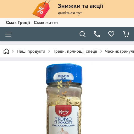
Смак Греції - Смак життя
Наші продукти
Трави, прянощі, спеції
Часник грануль