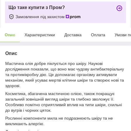
Що таке купити з Пром?
Замовлення під захистом
Опис
Характеристики
Доставка
Оплата
Умови п
Опис
Мастична олія добре піклується про шкіру. Наукові
дослідження показали, що воно має чудову антибактеріальну
та протимікробну дію. Це допомагає організму активувати
механізм, який усуває мертві клітини шкіри та створює нові та
здорові.
Косметика, збагачена мастичною олією, також покращує
загальний зовнішній вигляд шкіри та глибоко зволожує її.
Особливо помітно сприятливий вплив на типи шкіри, схильні
до вугрів і чорних цяток.
Рослинні компоненти мила не подразнюють шкіру та не
викликають алергію.