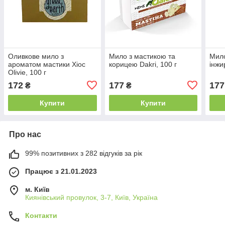
Оливкове мило з
Мило з мастикою та
Мило
ароматом мастики Хіос
корицею Dakri, 100 г
інжи
Olivie, 100 г
172
177
177
₴
₴
Купити
Купити
Про нас
99% позитивних з 282 відгуків за рік
Працює з 21.01.2023
м. Київ
Киянівський провулок, 3-7, Київ, Україна
Контакти