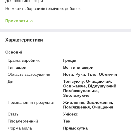
Для всіх типів шкіри.
Не містить барвників і хімічних добавок!
Приховати
Характеристики
Основні
Країна виробник
Греція
Тип шкіри
Всі типи шкіри
Область застосування
Ноги, Руки, Тіло, Обличчя
Дія
Тонізуючу, Очищаючий,
Освіжаюче, Відлущуючий,
Пом'якшувальна,
Зволожуюче
Призначення і результат
Живлення, Зволоження,
Пом'якшення, Очищення
Стать
Унісекс
Гіпоалергенний
Так
Форма мила
Прямокутна